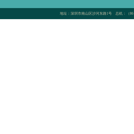
地址：深圳市南山区沙河东路1号 总机：（86 75