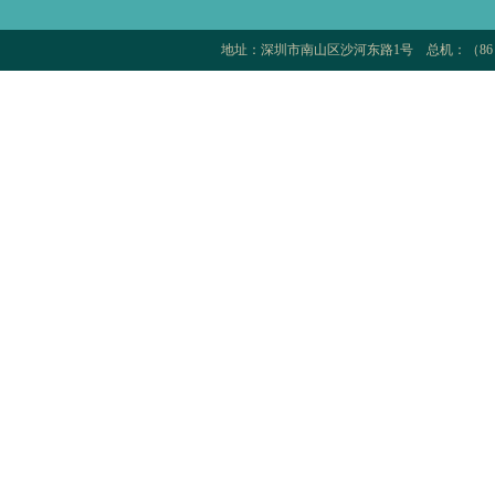
地址：深圳市南山区沙河东路1号 总机：（86 75