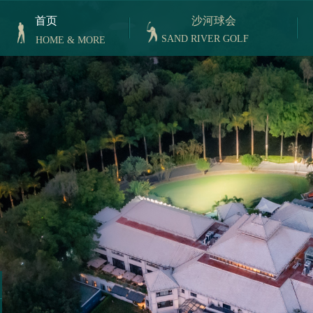
首页
沙河球会
SAND RIVER GOLF
HOME & MORE
CLUB